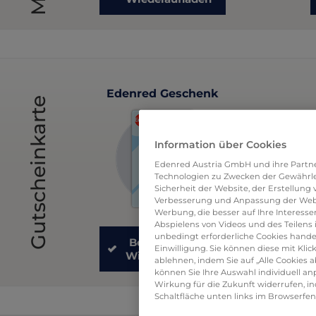
Edenred Geschenk
Gutscheinkarte
Information über Cookies
Edenred Austria GmbH und ihre Partne
Technologien zu Zwecken der Gewährl
Sicherheit der Website, der Erstellung
Verbesserung und Anpassung der Webs
Werbung, die besser auf Ihre Interess
Abspielens von Videos und des Teilens 
unbedingt erforderliche Cookies handel
Bestellen oder
Einwilligung. Sie können diese mit Klick
Wiederaufladen
ablehnen, indem Sie auf „Alle Cookies a
können Sie Ihre Auswahl individuell anp
Wirkung für die Zukunft widerrufen, in
Schaltfläche unten links im Browserfen